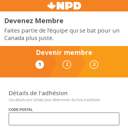
Devenez Membre
Faites partie de l’équipe qui se bat pour un
Canada plus juste.
Devenir membre
1
2
3
SÉCURISÉ
Choisissez un montant
Détails de l'adhésion
Ces détails sont utilisés pour déterminer les frais d'adhésion.
5
25
50
$
$
$
CODE POSTAL