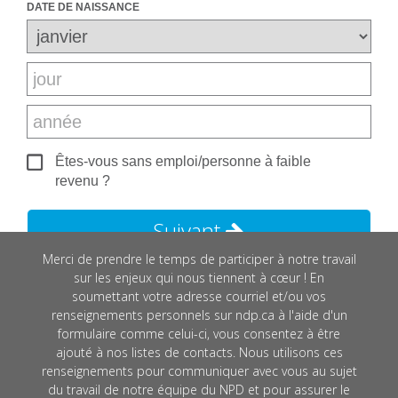
100
250
500
$
$
$
DATE DE NAISSANCE
Autre montant
1000
$
$
Je souhaite faire un don équivalent chaque mois.
Êtes-vous sans emploi/personne à faible
Continuer
revenu ?
Suivant
Merci de prendre le temps de participer à notre travail
sur les enjeux qui nous tiennent à cœur ! En
soumettant votre adresse courriel et/ou vos
renseignements personnels sur ndp.ca à l'aide d'un
formulaire comme celui-ci, vous consentez à être
ajouté à nos listes de contacts. Nous utilisons ces
renseignements pour communiquer avec vous au sujet
du travail de notre équipe du NPD et pour assurer le